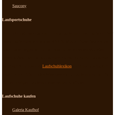
Saucony
Laufsportschuhe
Dein Informationsportal zum Thema Laufschuhe und Laufsport. Wir
testen Laufschuhe von adidas, ASICS, Mizuno, New Balance und
Nike. Dabei zeigen wir Dir, auf was du bei einzelnen Modellen
achten solltest. Bei Laufsportschuhe findest Du zudem Laufschuh-
Fachbegriffe in unserem
Laufschuhlexikon
leicht und anschaulich
erklärt. Kurz: Erfahre alles Wissenswerte zu Laufschuhen, um Dich
für den richtigen Laufschuh entscheiden zu können!
Laufschuhe kaufen
Galeria Kaufhof