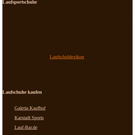
Laufsportschuhe
Dein Informationsportal zum Thema Laufschuhe und Laufsport. Wir
testen Laufschuhe von adidas, ASICS, Mizuno, New Balance und
Nike. Dabei zeigen wir Dir, auf was du bei einzelnen Modellen
achten solltest. Bei Laufsportschuhe findest Du zudem Laufschuh-
Fachbegriffe in unserem
Laufschuhlexikon
leicht und anschaulich
erklärt. Kurz: Erfahre alles Wissenswerte zu Laufschuhen, um Dich
für den richtigen Laufschuh entscheiden zu können!
Laufschuhe kaufen
Galeria Kaufhof
Karstadt Sports
Lauf-Bar.de