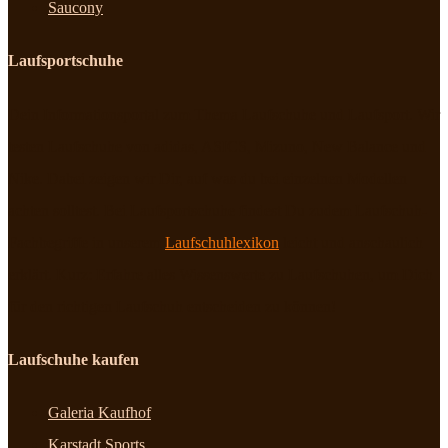
Saucony
Laufsportschuhe
Dein Informationsportal zum Thema Laufschuhe und Laufsport. Wir
testen Laufschuhe von adidas, ASICS, Mizuno, New Balance und
Nike. Dabei zeigen wir Dir, auf was du bei einzelnen Modellen
achten solltest. Bei Laufsportschuhe findest Du zudem Laufschuh-
Fachbegriffe in unserem
Laufschuhlexikon
leicht und anschaulich
erklärt. Kurz: Erfahre alles Wissenswerte zu Laufschuhen, um Dich
für den richtigen Laufschuh entscheiden zu können!
Laufschuhe kaufen
Galeria Kaufhof
Karstadt Sports