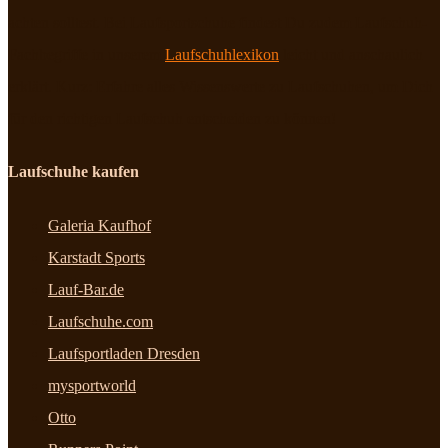
achten solltest. Bei Laufsportschuhe findest Du zudem Laufschuh-
Fachbegriffe in unserem
Laufschuhlexikon
leicht und anschaulich
erklärt. Kurz: Erfahre alles Wissenswerte zu Laufschuhen, um Dich
für den richtigen Laufschuh entscheiden zu können!
Laufschuhe kaufen
Galeria Kaufhof
Karstadt Sports
Lauf-Bar.de
Laufschuhe.com
Laufsportladen Dresden
mysportworld
Otto