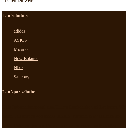
helfen Dir weiter.
Laufschuhtest
adidas
ASICS
Mizuno
New Balance
Nike
Saucony
Laufsportschuhe
Dein Informationsportal zum Thema Laufschuhe und Laufsport. Wir
testen Laufschuhe von adidas, ASICS, Mizuno, New Balance und
Nike. Dabei zeigen wir Dir, auf was du bei einzelnen Modellen