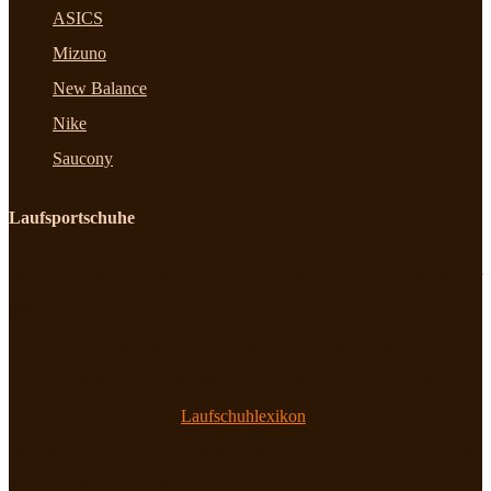
ASICS
Mizuno
New Balance
Nike
Saucony
Laufsportschuhe
Dein Informationsportal zum Thema Laufschuhe und Laufsport. Wir
testen Laufschuhe von adidas, ASICS, Mizuno, New Balance und
Nike. Dabei zeigen wir Dir, auf was du bei einzelnen Modellen
achten solltest. Bei Laufsportschuhe findest Du zudem Laufschuh-
Fachbegriffe in unserem
Laufschuhlexikon
leicht und anschaulich
erklärt. Kurz: Erfahre alles Wissenswerte zu Laufschuhen, um Dich
für den richtigen Laufschuh entscheiden zu können!