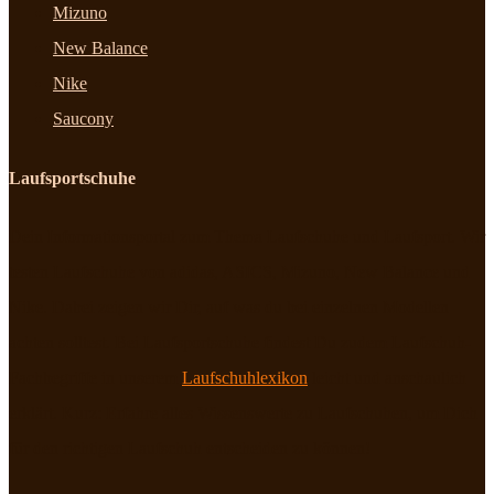
Mizuno
New Balance
Nike
Saucony
Laufsportschuhe
Dein Informationsportal zum Thema Laufschuhe und Laufsport. Wir
testen Laufschuhe von adidas, ASICS, Mizuno, New Balance und
Nike. Dabei zeigen wir Dir, auf was du bei einzelnen Modellen
achten solltest. Bei Laufsportschuhe findest Du zudem Laufschuh-
Fachbegriffe in unserem
Laufschuhlexikon
leicht und anschaulich
erklärt. Kurz: Erfahre alles Wissenswerte zu Laufschuhen, um Dich
für den richtigen Laufschuh entscheiden zu können!