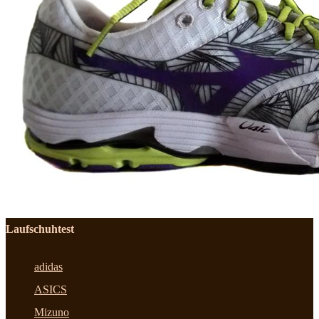
Laufschuhtest
adidas
ASICS
Mizuno