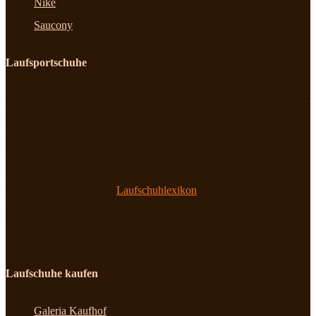
Nike
Saucony
Laufsportschuhe
Dein Informationsportal zum Thema Laufschuhe und Laufsport. Wir
testen Laufschuhe von adidas, ASICS, Mizuno, New Balance und
Nike. Dabei zeigen wir Dir, auf was du bei einzelnen Modellen
achten solltest. Bei Laufsportschuhe findest Du zudem Laufschuh-
Fachbegriffe in unserem
Laufschuhlexikon
leicht und anschaulich
erklärt. Kurz: Erfahre alles Wissenswerte zu Laufschuhen, um Dich
für den richtigen Laufschuh entscheiden zu können!
Laufschuhe kaufen
Galeria Kaufhof